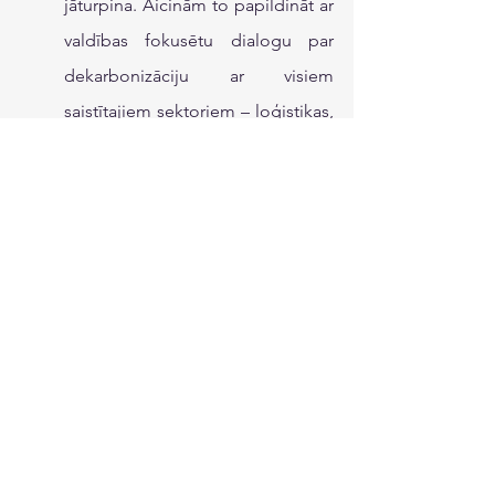
jāturpina. Aicinām to papildināt ar 
valdības fokusētu dialogu par 
dekarbonizāciju ar visiem 
saistītajiem sektoriem – loģistikas, 
vairumtirdzniecības, ostu, 
rūpniecības, lidostas, 
mežsaimniecības, lai stiprinātu šo 
nozaru noturību un paātrinātu 
pāreju uz ilgtspējīgāku ES mēroga 
mobilitātes sistēmu.
Noslēgumā
Bez izlēmīgas politikas un ES fondu 
izmantošanas Latvija riskē iepalikt 
tehnoloģiski un ekonomiski, 
salīdzinājumā ar reģiona partneriem.