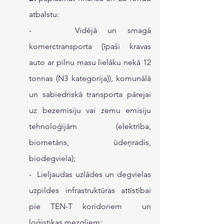
atbalstu:
-    Vidējā un smagā 
komerctransporta (īpaši kravas 
auto ar pilnu masu lielāku nekā 12 
tonnas (N3 kategorija)), komunālā 
un sabiedriskā transporta pārejai 
uz bezemisiju vai zemu emisiju 
tehnoloģijām (elektrība, 
biometāns, ūdeņradis, 
biodegviela);
-  Lieljaudas uzlādes un degvielas 
uzpildes infrastruktūras attīstībai 
pie TEN-T koridoriem  un 
loģistikas mezgliem;