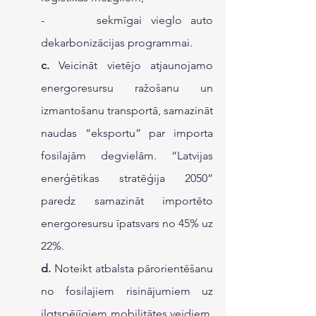
-      sekmīgai vieglo auto 
dekarbonizācijas programmai.
c. 
Veicināt vietējo atjaunojamo 
energoresursu ražošanu un 
izmantošanu transportā, samazināt 
naudas “eksportu” par importa 
fosilajām degvielām. “Latvijas 
enerģētikas stratēģija 2050” 
paredz samazināt importēto 
energoresursu īpatsvars no 45% uz 
22%.
d.
 Noteikt atbalsta pārorientēšanu 
no fosilajiem risinājumiem uz 
ilgtspējīgiem mobilitātes veidiem, 