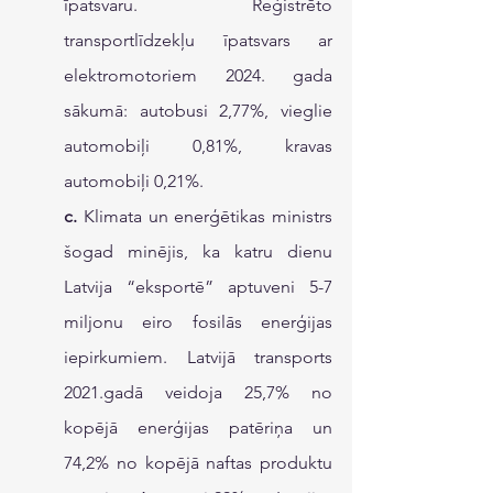
īpatsvaru. Reģistrēto 
transportlīdzekļu īpatsvars ar 
elektromotoriem 2024. gada 
sākumā: autobusi 2,77%, vieglie 
automobiļi 0,81%, kravas 
automobiļi 0,21%.
c. 
Klimata un enerģētikas ministrs 
šogad minējis, ka katru dienu 
Latvija “eksportē” aptuveni 5-7 
miljonu eiro fosilās enerģijas 
iepirkumiem. Latvijā transports 
2021.gadā veidoja 25,7% no 
kopējā enerģijas patēriņa un 
74,2% no kopējā naftas produktu 