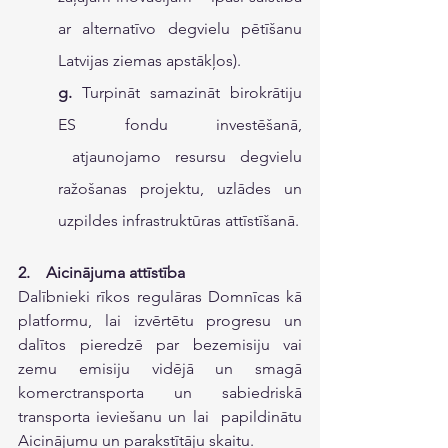
ar alternatīvo degvielu pētīšanu 
Latvijas ziemas apstākļos).
g.
 Turpināt samazināt birokrātiju 
ES fondu investēšanā, 
 atjaunojamo resursu degvielu 
ražošanas projektu, uzlādes un 
uzpildes infrastruktūras attīstīšanā.
2.    Aicinājuma attīstība
Dalībnieki rīkos regulāras Domnīcas kā 
platformu, lai izvērtētu progresu un 
dalītos pieredzē par bezemisiju vai 
zemu emisiju vidējā un smagā 
komerctransporta un sabiedriskā 
transporta ieviešanu un lai  papildinātu 
Aicinājumu un parakstītāju skaitu.