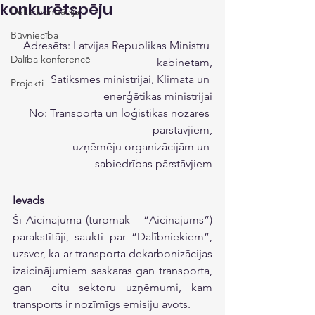
konkurētspēju
Dekarbonizācija
Būvniecība
Adresēts: Latvijas Republikas Ministru 
Dalība konferencē
kabinetam,
Satiksmes ministrijai, Klimata un 
Projekti
enerģētikas ministrijai
No: Transporta un loģistikas nozares 
pārstāvjiem,
uzņēmēju organizācijām un 
sabiedrības pārstāvjiem
Ievads
Šī Aicinājuma (turpmāk – “Aicinājums”) 
parakstītāji, saukti par “Dalībniekiem”, 
uzsver, ka ar transporta dekarbonizācijas 
izaicinājumiem saskaras gan transporta, 
gan  citu sektoru uzņēmumi, kam 
transports ir nozīmīgs emisiju avots.