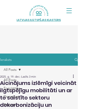
LATVIJAS ILGTSPĒJAS KLASTERIS
Ieraksts
All Posts
2025. g. 19. dec.
Lasīts 3 min
All Posts
Aicinājums izlēmīgi veicināt
Enerģētika
ilgtspējīgu mobilitāti un ar
to saistīto sektoru
Domnīcas
dekarbonizāciju un
Pētījumi