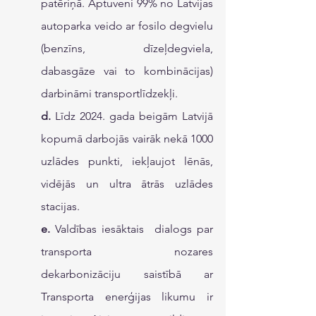
patēriņā. Aptuveni 99% no Latvijas 
autoparka veido ar fosilo degvielu 
(benzīns, dīzeļdegviela, 
dabasgāze vai to kombinācijas) 
darbināmi transportlīdzekļi.
d. 
Līdz 2024. gada beigām Latvijā 
kopumā darbojās vairāk nekā 1000 
uzlādes punkti, iekļaujot lēnās, 
vidējās un ultra ātrās uzlādes 
stacijas.
e. 
Valdības iesāktais  dialogs par 
transporta nozares 
dekarbonizāciju saistībā ar 
Transporta enerģijas likumu ir 