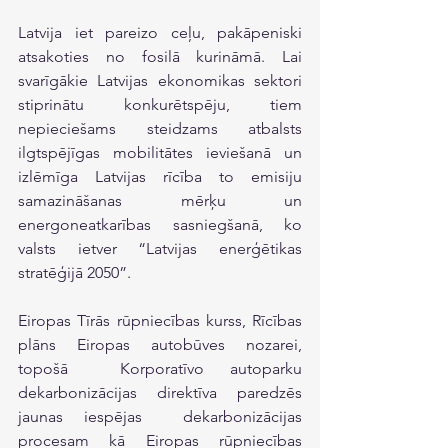
Latvija iet pareizo ceļu, pakāpeniski 
atsakoties no fosilā kurināmā. Lai 
svarīgākie Latvijas ekonomikas sektori 
stiprinātu konkurētspēju, tiem 
nepieciešams steidzams atbalsts 
ilgtspējīgas mobilitātes ieviešanā un 
izlēmīga Latvijas rīcība to emisiju 
samazināšanas mērķu un 
energoneatkarības sasniegšanā, ko 
valsts ietver “Latvijas enerģētikas 
stratēģijā 2050”.
Eiropas Tīrās rūpniecības kurss, Rīcības 
plāns Eiropas autobūves nozarei, 
topošā  Korporatīvo autoparku 
dekarbonizācijas direktīva paredzēs 
jaunas iespējas  dekarbonizācijas 
procesam kā Eiropas rūpniecības 