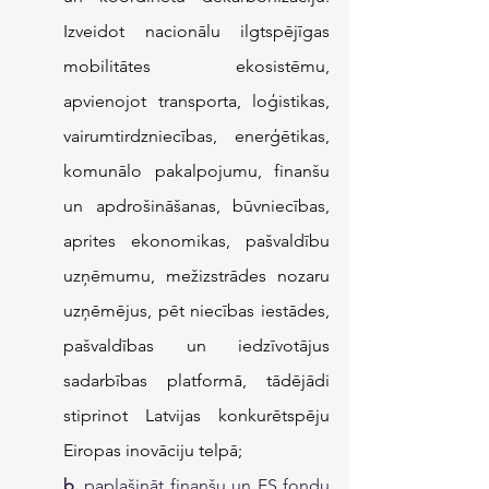
Izveidot nacionālu ilgtspējīgas 
mobilitātes ekosistēmu, 
apvienojot transporta, loģistikas, 
vairumtirdzniecības, enerģētikas, 
komunālo pakalpojumu, finanšu 
un apdrošināšanas, būvniecības, 
aprites ekonomikas, pašvaldību 
uzņēmumu, mežizstrādes nozaru 
uzņēmējus, pēt niecības iestādes, 
pašvaldības un iedzīvotājus 
sadarbības platformā, tādējādi 
stiprinot Latvijas konkurētspēju 
Eiropas inovāciju telpā;
b.
 paplašināt finanšu un ES fondu 