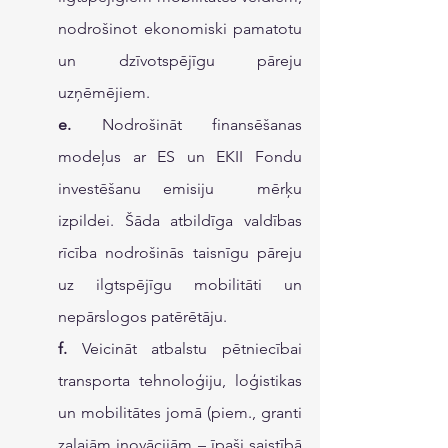
nodrošinot ekonomiski pamatotu 
un dzīvotspējīgu pāreju 
uzņēmējiem.
e.
 Nodrošināt finansēšanas 
modeļus ar ES un EKII Fondu 
investēšanu emisiju  mērķu 
izpildei. Šāda atbildīga valdības 
rīcība nodrošinās taisnīgu pāreju 
uz ilgtspējīgu mobilitāti un 
nepārslogos patērētāju.
f.
 Veicināt atbalstu pētniecībai 
transporta tehnoloģiju, loģistikas 
un mobilitātes jomā (piem., granti 
zaļajām inovācijām – īpaši saistībā 