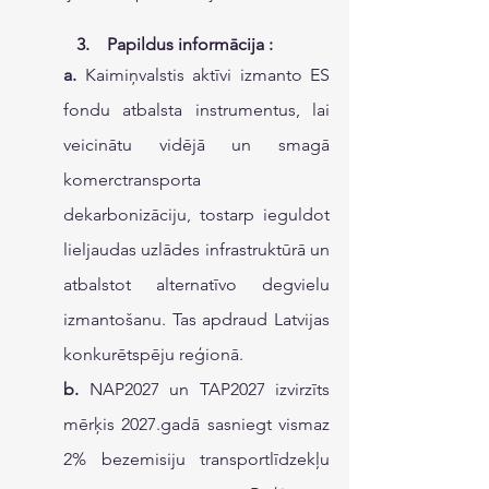
   3.    Papildus informācija :
a. 
Kaimiņvalstis aktīvi izmanto ES 
fondu atbalsta instrumentus, lai 
veicinātu vidējā un smagā 
komerctransporta 
dekarbonizāciju, tostarp ieguldot 
lieljaudas uzlādes infrastruktūrā un 
atbalstot alternatīvo degvielu 
izmantošanu. Tas apdraud Latvijas 
konkurētspēju reģionā.
b. 
NAP2027 un TAP2027 izvirzīts 
mērķis 2027.gadā sasniegt vismaz 
2% bezemisiju transportlīdzekļu 