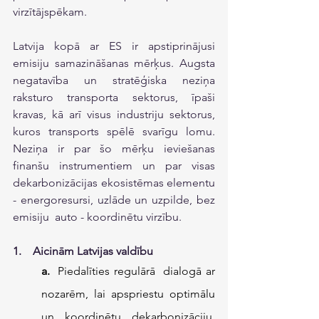
virzītājspēkam. 
Latvija kopā ar ES ir apstiprinājusi 
emisiju samazināšanas mērķus. Augsta 
negatavība un stratēģiska neziņa 
raksturo transporta sektorus, īpaši 
kravas, kā arī visus industriju sektorus, 
kuros transports spēlē svarīgu lomu. 
Neziņa ir par šo mērķu ieviešanas 
finanšu instrumentiem un par visas 
dekarbonizācijas ekosistēmas elementu 
- energoresursi, uzlāde un uzpilde, bez 
emisiju  auto - koordinētu virzību.
1.    Aicinām Latvijas valdību
a.
  Piedalīties regulārā  dialogā ar 
nozarēm, lai apspriestu optimālu 
un koordinētu dekarbonizāciju. 