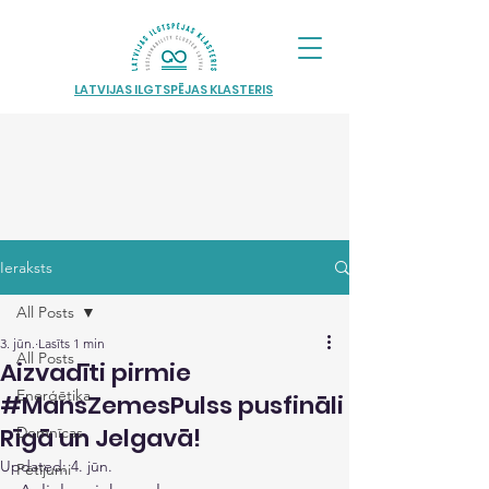
LATVIJAS ILGTSPĒJAS KLASTERIS
Ieraksts
All Posts
3. jūn.
Lasīts 1 min
All Posts
Aizvadīti pirmie
Enerģētika
#MansZemesPulss pusfināli
Rīgā un Jelgavā!
Domnīcas
Updated:
4. jūn.
Pētījumi