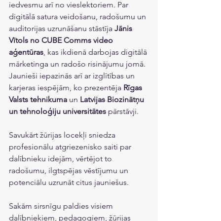
iedvesmu arī no vieslektoriem. Par 
digitālā satura veidošanu, radošumu un 
auditorijas uzrunāšanu stāstīja 
Jānis 
Vītols no CUBE Comms video 
aģentūras
, kas ikdienā darbojas digitālā 
mārketinga un radošo risinājumu jomā. 
Jaunieši iepazinās arī ar izglītības un 
karjeras iespējām, ko prezentēja 
Rīgas 
Valsts tehnikuma
 un 
Latvijas Biozinātņu 
un tehnoloģiju universitātes
 pārstāvji. 
Savukārt žūrijas locekļi sniedza 
profesionālu atgriezenisko saiti par 
dalībnieku idejām, vērtējot to 
radošumu, ilgtspējas vēstījumu un 
potenciālu uzrunāt citus jauniešus.
Sakām sirsnīgu paldies visiem 
dalībniekiem, pedagogiem, žūrijas 