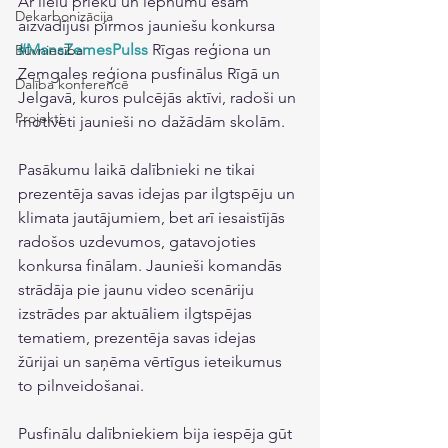
Ar lielu prieku un lepnumu esam 
Dekarbonizācija
aizvadījuši pirmos jauniešu konkursa 
#MansZemesPulss
 Rīgas reģiona un 
Būvniecība
Zemgales reģiona pusfinālus Rīgā un 
Dalība konferencē
Jelgavā, kuros pulcējās aktīvi, radoši un 
Projekti
motivēti jaunieši no dažādām skolām. 
Pasākumu laikā dalībnieki ne tikai 
prezentēja savas idejas par ilgtspēju un 
klimata jautājumiem, bet arī iesaistījās 
radošos uzdevumos, gatavojoties 
konkursa finālam. Jaunieši komandās 
strādāja pie jaunu video scenāriju 
izstrādes par aktuāliem ilgtspējas 
tematiem, prezentēja savas idejas 
žūrijai un saņēma vērtīgus ieteikumus 
to pilnveidošanai.
Pusfinālu dalībniekiem bija iespēja gūt 