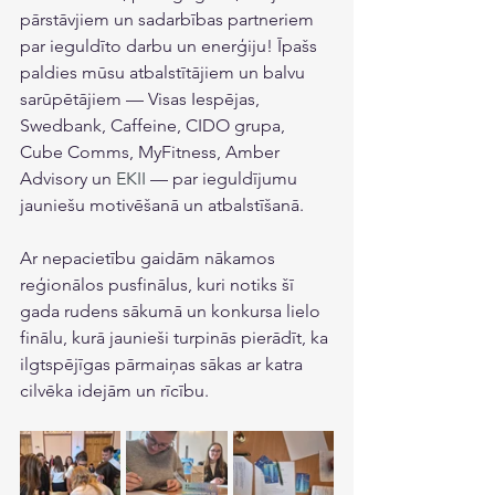
pārstāvjiem un sadarbības partneriem 
par ieguldīto darbu un enerģiju! Īpašs 
paldies mūsu atbalstītājiem un balvu 
sarūpētājiem — Visas Iespējas, 
Swedbank, Caffeine, CIDO grupa, 
Cube Comms, MyFitness, Amber 
Advisory un 
EKII
— par ieguldījumu 
jauniešu motivēšanā un atbalstīšanā. 
Ar nepacietību gaidām nākamos 
reģionālos pusfinālus, kuri notiks šī 
gada rudens sākumā un konkursa lielo 
finālu, kurā jaunieši turpinās pierādīt, ka 
ilgtspējīgas pārmaiņas sākas ar katra 
cilvēka idejām un rīcību.