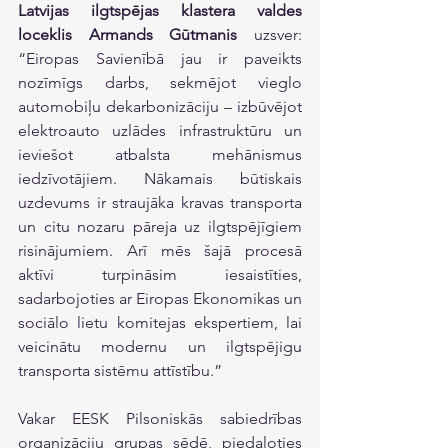
Latvijas ilgtspējas klastera valdes 
loceklis Armands Gūtmanis
 uzsver: 
“Eiropas Savienībā jau ir paveikts 
nozīmīgs darbs, sekmējot vieglo 
automobiļu dekarbonizāciju – izbūvējot 
elektroauto uzlādes infrastruktūru un 
ieviešot atbalsta mehānismus 
iedzīvotājiem. Nākamais būtiskais 
uzdevums ir straujāka kravas transporta 
un citu nozaru pāreja uz ilgtspējīgiem 
risinājumiem. Arī mēs šajā procesā 
aktīvi turpināsim iesaistīties, 
sadarbojoties ar Eiropas Ekonomikas un 
sociālo lietu komitejas ekspertiem, lai 
veicinātu modernu un ilgtspējigu 
transporta sistēmu attīstību.”
Vakar EESK Pilsoniskās sabiedrības 
organizāciju grupas sēdē, piedaloties 