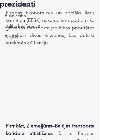
prezidenti
Dekarbonizācija
Eiropas Ekonomikas un sociālo lietu 
Būvniecība
komiteja (EESK) nākamajiem gadiem kā 
Dalība konferencē
galvenās transporta politikas prioritātes 
noteikusi divus virzienus, kas būtiski 
Projekti
ietekmēs arī Latviju.
Pirmkārt, Ziemeļjūras–Baltijas transporta 
koridora attīstīšana.
 Tas ir Eiropas 