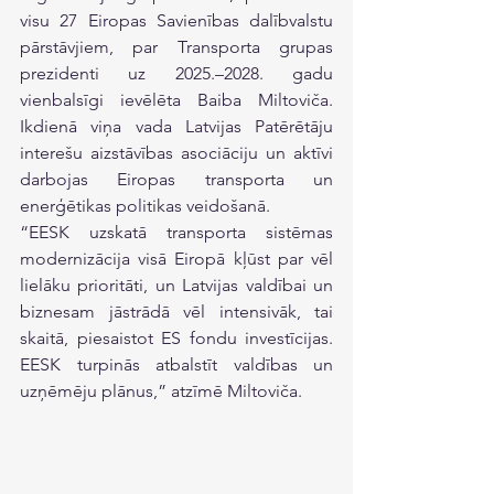
visu 27 Eiropas Savienības dalībvalstu 
pārstāvjiem, par Transporta grupas 
prezidenti uz 2025.–2028. gadu 
vienbalsīgi ievēlēta Baiba Miltoviča. 
Ikdienā viņa vada Latvijas Patērētāju 
interešu aizstāvības asociāciju un aktīvi 
darbojas Eiropas transporta un 
enerģētikas politikas veidošanā.
“EESK uzskatā transporta sistēmas 
modernizācija visā Eiropā kļūst par vēl 
lielāku prioritāti, un Latvijas valdībai un 
biznesam jāstrādā vēl intensivāk, tai 
skaitā, piesaistot ES fondu investīcijas. 
EESK turpinās atbalstīt valdības un 
uzņēmēju plānus,” atzīmē Miltoviča. 