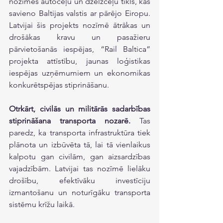
nozīmes autoceļu un dzelzceļu tīkls, kas 
savieno Baltijas valstis ar pārējo Eiropu. 
Latvijai šis projekts nozīmē ātrākas un 
drošākas kravu un pasažieru 
pārvietošanās iespējas, “Rail Baltica” 
projekta attīstību, jaunas loģistikas 
iespējas uzņēmumiem un ekonomikas 
konkurētspējas stiprināšanu.
Otrkārt, civilās un militārās sadarbības 
stiprināšana transporta nozarē.
 Tas 
paredz, ka transporta infrastruktūra tiek 
plānota un izbūvēta tā, lai tā vienlaikus 
kalpotu gan civilām, gan aizsardzības 
vajadzībām. Latvijai tas nozīmē lielāku 
drošību, efektīvāku investīciju 
izmantošanu un noturīgāku transporta 
sistēmu krīžu laikā.