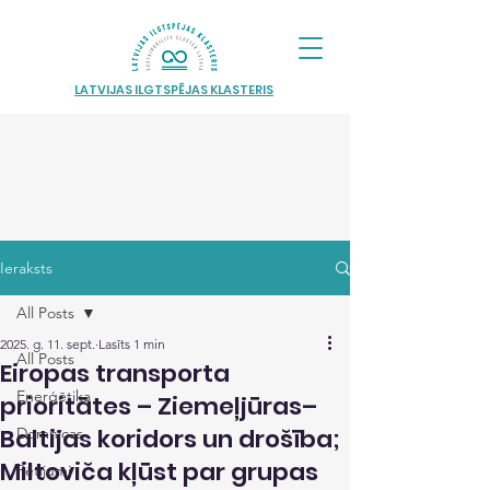
LATVIJAS ILGTSPĒJAS KLASTERIS
Ieraksts
All Posts
2025. g. 11. sept.
Lasīts 1 min
All Posts
Eiropas transporta
Enerģētika
prioritātes – Ziemeļjūras–
Baltijas koridors un drošība;
Domnīcas
Miltoviča kļūst par grupas
Pētījumi