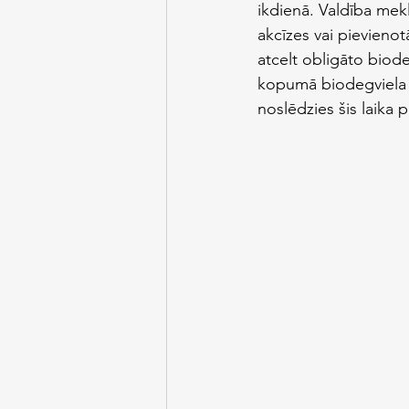
ikdienā. Valdība mek
akcīzes vai pievieno
atcelt obligāto biode
kopumā biodegviela ti
noslēdzies šis laika