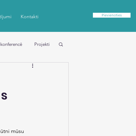
Pievienoties
tījumi
Kontakti
 konferencē
Projekti
as
būtni mūsu 