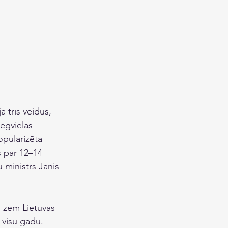
 trīs veidus, 
degvielas 
opularizēta 
s par 12–14 
u ministrs Jānis 
i zem Lietuvas 
 visu gadu. 