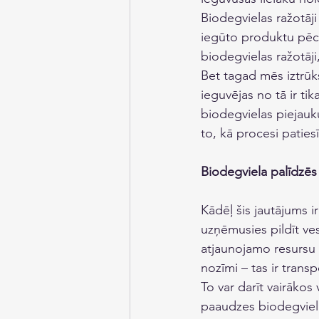
Biodegvielas ražotāji
iegūto produktu pēc t
biodegvielas ražotāji
Bet tagad mēs iztrūks
ieguvējas no tā ir ti
biodegvielas piejauku
to, kā procesi patiesī
Biodegviela palīdzēs
Kādēļ šis jautājums ir
uzņēmusies pildīt ves
atjaunojamo resursu 
nozīmi – tas ir trans
To var darīt vairākos
paaudzes biodegviela 