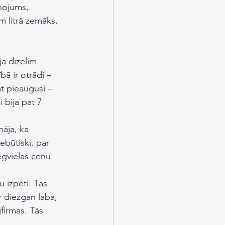
nojums, 
m litrā zemāks, 
ā dīzelim 
bā ir otrādi – 
at pieaugusi – 
 bija pat 7 
āja, ka 
ebūtiski, par 
gvielas cenu 
 izpēti. Tās 
 diezgan laba, 
firmas. Tās 