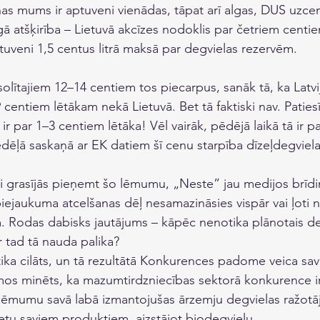
nas mums ir aptuveni vienādas, tāpat arī algas, DUS uzce
gā atšķirība – Lietuvā akcīzes nodoklis par četriem centie
aptuveni 1,5 centus litrā maksā par degvielas rezervēm. 
lītajiem 12–14 centiem tos piecarpus, sanāk tā, ka Latvij
 centiem lētākam nekā Lietuvā. Bet tā faktiski nav. Patiesī
ir par 1–3 centiem lētāka! Vēl vairāk, pēdējā laikā tā ir p
ēļā saskaņā ar EK datiem šī cenu starpība dīzeļdegvielai
kai grasījās pieņemt šo lēmumu, „Neste” jau medijos brīdin
ejaukuma atcelšanas dēļ nesamazināsies vispār vai ļoti n
. Rodas dabisks jautājums – kāpēc nenotika plānotais de
 tad tā nauda palika? 
tika cilāts, un tā rezultātā Konkurences padome veica savu
os minēts, ka mazumtirdzniecības sektorā konkurence ir
s lēmumu savā labā izmantojušas ārzemju degvielas ražotāj
ietu saviem produktiem, aizstājot biodegvielu.