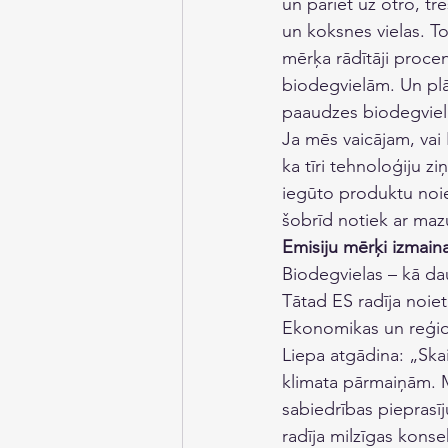
un pāriet uz otro, tr
un koksnes vielas. To
mērķa rādītāji proce
biodegvielām. Un plā
paaudzes biodegviela
Ja mēs vaicājam, vai 
ka tīri tehnoloģiju zi
iegūto produktu noie
šobrīd notiek ar maz
Emisiju mērķi izmaina
Biodegvielas – kā da
Tātad ES radīja noiet
Ekonomikas un reģionā
Liepa atgādina: „Skai
klimata pārmaiņām. Mē
sabiedrības pieprasī
radīja milzīgas konse