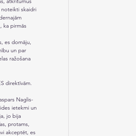
s, atkritumus 
noteikti skaidri 
odernajām 
, ka pirmās 
s, es domāju, 
amību un par 
elas ražošana 
S direktīvām. 
aspars Naglis-
vides ietekmi un 
, jo bija 
as, protams, 
vi akceptēt, es 