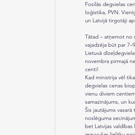
Fosilās degvielas ce
loģistika, PVN. Vienī
un Latvijā tirgotāji 
Tātad – atņemot no so
vajadzēja būt par 7–9
Lietuvā dīzeļdegviela 
novembra pirmajā ned
centi! 
Kad ministrija vēl ti
degvielas cenas biopi
vienu diviem centiem
samazinājums, un kur
Šis jautājums vasarā 
noslēguma secinājum
bet Latvijas valdība
ieguvušas lielāku no