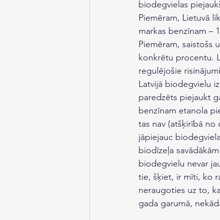
biodegvielas piejaukš
Piemēram, Lietuvā lik
markas benzīnam – 10 
Piemēram, saistošs 
konkrētu procentu. Lī
regulējošie risinājumi
Latvijā biodegvielu 
paredzēts piejaukt ga
benzīnam etanola piej
tas nav (atšķirībā no 
jāpiejauc biodegviela,
biodīzeļa savādākām 
biodegvielu nevar jau
tie, šķiet, ir mīti, ko
neraugoties uz to, ka
gada garumā, nekādas