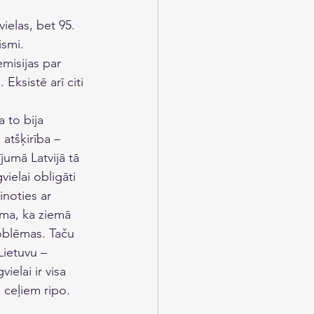
ielas, bet 95. 
ismi. 
misijas par 
Eksistē arī citi 
 to bija 
atšķirība – 
jumā Latvijā tā 
vielai obligāti 
inoties ar 
oma, ka ziemā 
roblēmas. Taču 
 Lietuvu – 
ielai ir visa 
ceļiem ripo. 