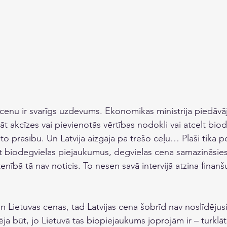
cenu ir svarīgs uzdevums. Ekonomikas ministrija piedāvāja
nāt akcīzes vai pievienotās vērtības nodokli vai atcelt bio
o prasību. Un Latvija aizgāja pa trešo ceļu… Plaši tika p
ļot biodegvielas piejaukumus, degvielas cena samazināsie
tenībā tā nav noticis. To nesen savā intervijā atzina finanš
 un Lietuvas cenas, tad Latvijas cena šobrīd nav noslīdējus
ja būt, jo Lietuvā tas biopiejaukums joprojām ir – turklāt