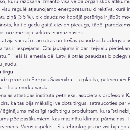
ešo, kuru ražošanā izmanto visa veida organiskos atlikumu
 visu regulē atjaunojamo energoresursu direktīva, kurā ir 
ntu ziņā (3,5 %), cik daudz no kopējā patēriņa ir jābūt m
nots, ka tie gadu gaitā aizvien pieaugs, tādēļ paredzams
s nozīme šajā sektorā samazināsies. 
Latvija var ražot arī otrās un trešās paaudzes biodegviela
ņā tas ir iespējams. Cits jautājums ir par izejvielu pietiek
tu.” Tieši šī iemesla dēļ Latvijā otrās paaudzes biodegvi
u jaudu.
 tirgu
udzi produkti Eiropas Savienībā – uzplauka, pateicoties E
u – lielu mērķu vārdā.
lās attīstības institūta pētnieks, asociētais profesors K
drs, ka tas bija mākslīgi veidots tirgus, satraucoties par 
ģinājums mākslīgi radīt tirgu produktam, kura īsti nebija
jums pēc pasākumiem, kas mazinātu klimata pārmaiņas. T
kvences. Viens aspekts – šīs tehnoloģijas ne visi bija gata