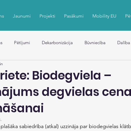
ms
Jaunumi
Projekti
Pasākumi
Mobility EU
Pē
s
Pētījumi
Dekarbonizācija
Būvniecība
Dalība
in
riete: Biodegviela –
inājums degvielas cen
nāšanai
t.
plašāka sabiedrība (atkal) uzzināja par biodegvielas klāt