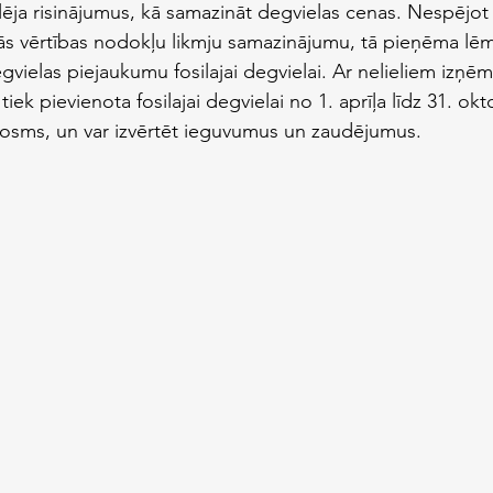
lēja risinājumus, kā samazināt degvielas cenas. Nespējot 
tās vērtības nodokļu likmju samazinājumu, tā pieņēma lē
gvielas piejaukumu fosilajai degvielai. Ar nelieliem izņ
ek pievienota fosilajai degvielai no 1. aprīļa līdz 31. okt
 posms, un var izvērtēt ieguvumus un zaudējumus.