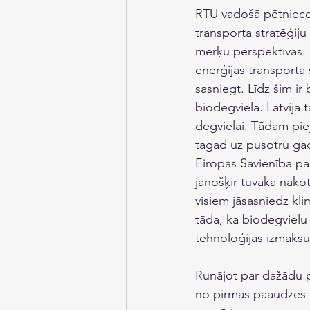
RTU vadošā pētniece,
transporta stratēģiju
mērķu perspektīvas. 
enerģijas transporta 
sasniegt. Līdz šim ir
biodegviela. Latvijā 
degvielai. Tādam piej
tagad uz pusotru gadu
Eiropas Savienība pa
jānošķir tuvākā nāko
visiem jāsasniedz kli
tāda, ka biodegvielu 
tehnoloģijas izmaksu 
Runājot par dažādu p
no pirmās paaudzes b