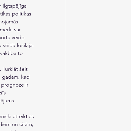
 ilgtspējīga 
ikas politikas 
unojamās 
mērķi var 
portā veido 
veidā fosilajai 
valdība to 
Turklāt šeit 
0. gadam, kad 
a prognoze ir 
šīs 
nājums. 
iski atteikties 
diem un citām, 