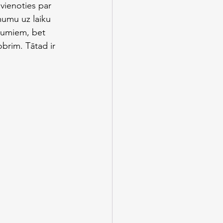
vienoties par 
mumu uz laiku 
ēmumiem, bet 
obrim. Tātad ir 