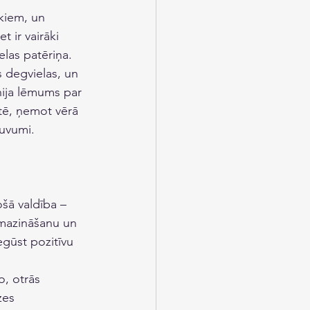
ekiem, un 
 ir vairāki 
elas patēriņa. 
s degvielas, un 
ūnija lēmums par 
rtē, ņemot vērā 
guvumi.
ošā valdība – 
amazināšanu un 
gūst pozitīvu 
o, otrās 
zes 