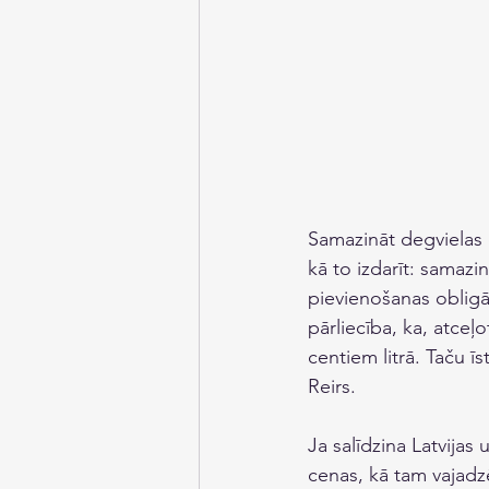
Samazināt degvielas 
kā to izdarīt: samazi
pievienošanas obligāt
pārliecība, ka, atce
centiem litrā. Taču īs
Reirs. 
Ja salīdzina Latvijas
cenas, kā tam vajadzē