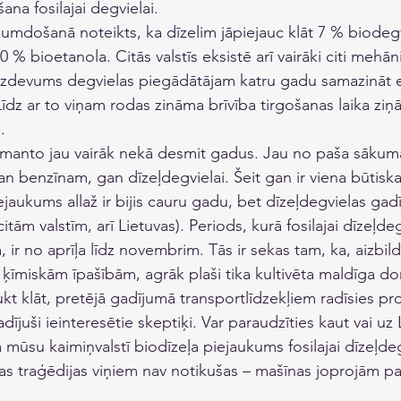
ana fosilajai degvielai. 
umdošanā noteikts, ka dīzelim jāpiejauc klāt 7 % biodegv
% bioetanola. Citās valstīs eksistē arī vairāki citi mehān
uzdevums degvielas piegādātājam katru gadu samazināt e
dz ar to viņam rodas zināma brīvība tirgošanas laika ziņā. 
.
izmanto jau vairāk nekā desmit gadus. Jau no paša sākuma
n benzīnam, gan dīzeļdegvielai. Šeit gan ir viena būtiska 
aukums allaž ir bijis cauru gadu, bet dīzeļdegvielas gadī
citām valstīm, arī Lietuvas). Periods, kurā fosilajai dīzeļdeg
 ir no aprīļa līdz novembrim. Tās ir sekas tam, ka, aizbild
ķīmiskām īpašībām, agrāk plaši tika kultivēta maldīga d
kt klāt, pretējā gadījumā transportlīdzekļiem radīsies p
 radījuši ieinteresētie skeptiķi. Var paraudzīties kaut vai uz
 mūsu kaimiņvalstī biodīzeļa piejaukums fosilajai dīzeļdegv
 traģēdijas viņiem nav notikušas – mašīnas joprojām pa 