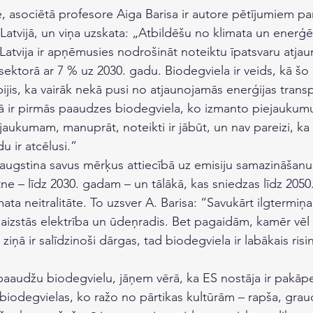
 asociētā profesore Aiga Barisa ir autore pētījumiem par
 Latvijā, un viņa uzskata: „Atbildēšu no klimata un enerģēt
Latvija ir apņēmusies nodrošināt noteiktu īpatsvaru atja
sektorā ar 7 % uz 2030. gadu. Biodegviela ir veids, kā šo 
 bijis, ka vairāk nekā pusi no atjaunojamās enerģijas trans
tā ir pirmās paaudzes biodegviela, ko izmanto piejaukumu 
aukumam, manuprāt, noteikti ir jābūt, un nav pareizi, ka 
 ir atcēlusi.” 
augstina savus mērķus attiecībā uz emisiju samazināšanu. 
tne – līdz 2030. gadam – un tālākā, kas sniedzas līdz 205
mata neitralitāte. To uzsver A. Barisa: “Savukārt ilgtermiņ
aizstās elektrība un ūdeņradis. Bet pagaidām, kamēr vēl 
ziņā ir salīdzinoši dārgas, tad biodegviela ir labākais risi
aaudžu biodegvielu, jāņem vērā, ka ES nostāja ir pakāpen
iodegvielas, ko ražo no pārtikas kultūrām – rapša, grau