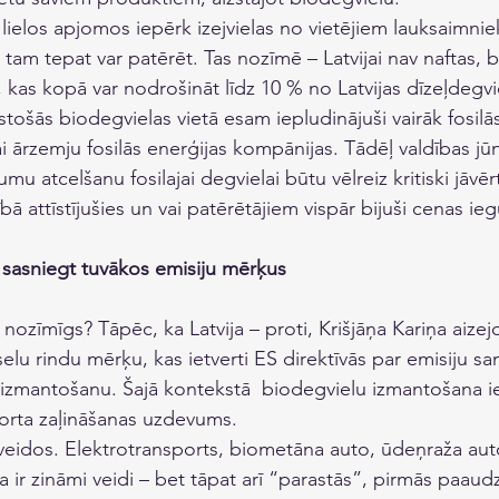
 lielos apjomos iepērk izejvielas no vietējiem lauksaimni
am tepat var patērēt. Tas nozīmē – Latvijai nav naftas, bet
, kas kopā var nodrošināt līdz 10 % no Latvijas dīzeļdegvi
tošās biodegvielas vietā esam iepludinājuši vairāk fosilā
kai ārzemju fosilās enerģijas kompānijas. Tādēļ valdības j
mu atcelšanu fosilajai degvielai būtu vēlreiz kritiski jāvē
bā attīstījušies un vai patērētājiem vispār bijuši cenas ie
 sasniegt tuvākos emisiju mērķus
 nozīmīgs? Tāpēc, ka Latvija – proti, Krišjāņa Kariņa aizej
elu rindu mērķu, kas ietverti ES direktīvās par emisiju s
izmantošanu. Šajā kontekstā  biodegvielu izmantošana ie
porta zaļināšanas uzdevums.
 veidos. Elektrotransports, biometāna auto, ūdeņraža aut
ir zināmi veidi – bet tāpat arī “parastās”, pirmās paaud