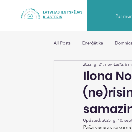
LATVIJAS ILGTSPĒJAS
Par mu
KLASTERIS
All Posts
Enerģētika
Domnīca
2022. g. 21. nov.
Lasīts 6 m
Ilona No
(ne)ris
samazi
Updated:
2025. g. 10. sep
Pašā vasaras sākumā 