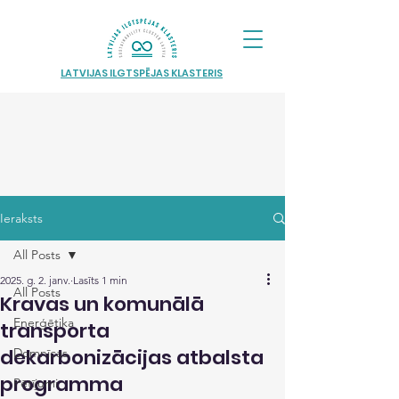
LATVIJAS ILGTSPĒJAS KLASTERIS
Ieraksts
All Posts
2025. g. 2. janv.
Lasīts 1 min
All Posts
Kravas un komunālā
Enerģētika
transporta
dekarbonizācijas atbalsta
Domnīcas
programma
Pētījumi