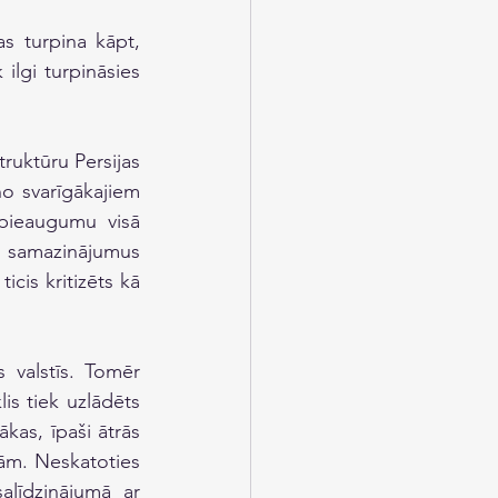
s turpina kāpt, 
ilgi turpināsies 
ruktūru Persijas 
o svarīgākajiem 
pieaugumu visā 
u samazinājumus 
cis kritizēts kā 
Vienlaikus pieaugusi interese par elektroauto iegādi gan Vācijā, gan citās valstīs. Tomēr 
is tiek uzlādēts 
kas, īpaši ātrās 
ām. Neskatoties 
līdzinājumā ar 