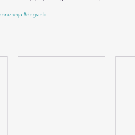
onizācija
#degviela