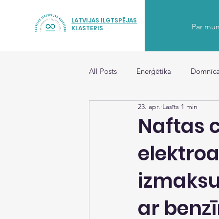
LATVIJAS ILGTSPĒJAS
Par mu
KLASTERIS
All Posts
Enerģētika
Domnīca
23. apr.
Lasīts 1 min
Naftas 
elektroa
izmaksu
ar benzī