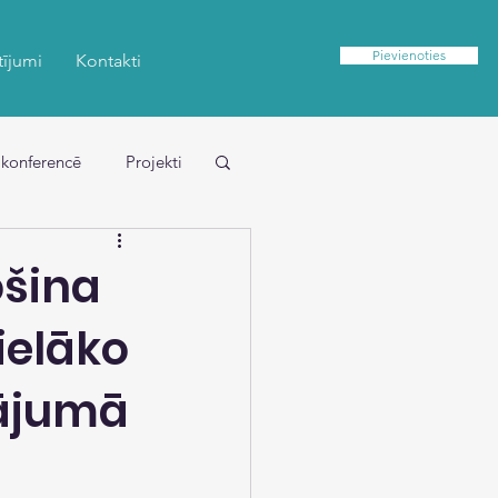
Pievienoties
tījumi
Kontakti
 konferencē
Projekti
ošina
ielāko
nājumā