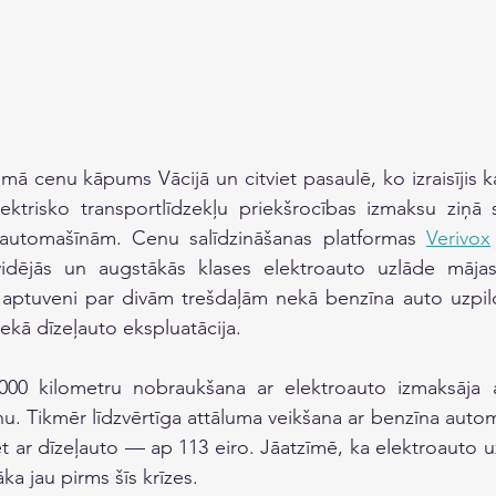
āmā cenu kāpums Vācijā un citviet pasaulē, ko izraisījis kar
elektrisko transportlīdzekļu priekšrocības izmaksu ziņā 
 automašīnām. Cenu salīdzināšanas platformas 
Verivox
dējās un augstākās klases elektroauto uzlāde mājas 
 aptuveni par divām trešdaļām nekā benzīna auto uzpild
ekā dīzeļauto ekspluatācija.
000 kilometru nobraukšana ar elektroauto izmaksāja 
rānu. Tikmēr līdzvērtīga attāluma veikšana ar benzīna auto
t ar dīzeļauto — ap 113 eiro. Jāatzīmē, ka elektroauto u
āka jau pirms šīs krīzes.