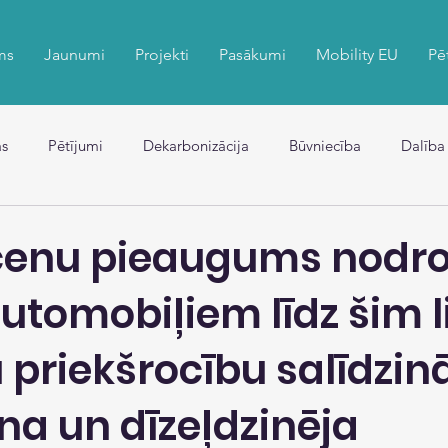
ms
Jaunumi
Projekti
Pasākumi
Mobility EU
Pē
s
Pētījumi
Dekarbonizācija
Būvniecība
Dalība
cenu pieaugums nodr
utomobiļiem līdz šim l
 priekšrocību salīdzi
na un dīzeļdzinēja