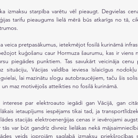
ka izmaksu starpība varētu vēl pieaugt. Degvielas cena
ijas tarifu pieaugums lielā mērā būs atkarīgs no tā, cik 
strumos.
 veica pretpasākumus, ietekmējot fosilā kurināmā infrast
obežojot kuģošanu caur Hormuza šaurumu, kas ir viens n
rsu piegādes punktiem. Tas savukārt veicināja cenu 
z situāciju, Vācijas valdība ieviesa īslaicīgus nodokļ
ielai, lai mazinātu slogu autobraucējiem, taču šis solis ti
 un maz motivējošs atteikties no fosilā kurināmā.
elākais ietaupījums iespējams tikai tad, ja transportlīdzekl
lādes stacijās elektroenerģijas cenas ir ievērojami augstā
 tās var būt gandrīz divreiz lielākas nekā mājsaimniecīb
ādes veids joprojām saglabā izmaksu priekšrocības sa