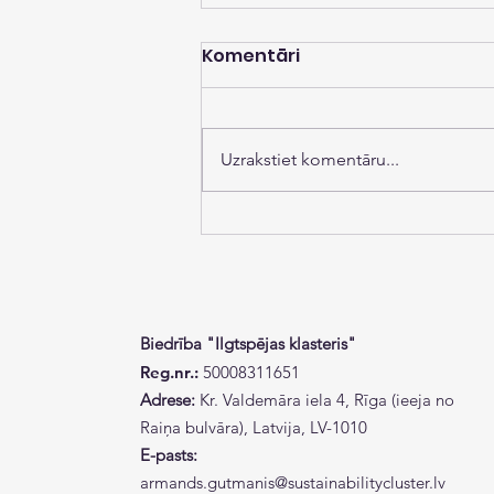
Komentāri
Uzrakstiet komentāru...
Pieejamas vadlīnijas
ilgtspējīgākai un
konkurētspējīgākai
Latvijas
Biedrība "Ilgtspējas klasteris"
lauksaimniecībai!
Reg.nr.:
50008311651
Adrese:
Kr. Valdemāra iela 4, Rīga (ieeja no
Raiņa bulvāra), Latvija, LV-1010
E-pasts:
armands.gutmanis@sustainabilitycluster.lv