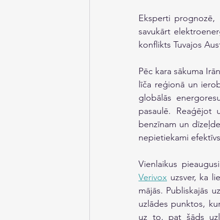
Eksperti prognozē, 
savukārt elektroenerģ
konflikts Tuvajos Au
Pēc kara sākuma Irāna
līča reģionā un ier
globālās energoresu
pasaulē. Reaģējot u
benzīnam un dīzeļdegv
nepietiekami efektīvs
Verivox
 uzsver, ka li
mājās. Publiskajās uz
uzlādes punktos, kur
uz to, pat šāds uzl