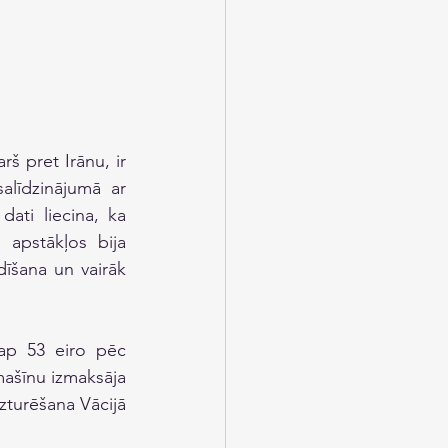
š pret Irānu, ir 
salīdzinājumā ar 
 dati liecina, ka 
apstākļos bija 
īšana un vairāk 
ap 53 eiro pēc 
mašīnu izmaksāja 
zturēšana Vācijā 