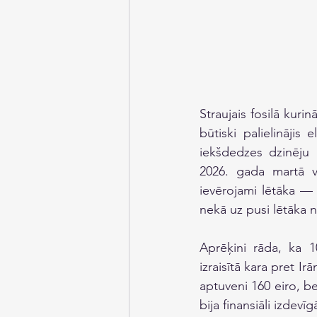
Straujais fosilā kurin
būtiski palielinājis 
iekšdedzes dzinēju
2026. gada martā vi
ievērojami lētāka —
nekā uz pusi lētāka n
Aprēķini rāda, ka 1
izraisītā kara pret I
aptuveni 160 eiro, be
bija finansiāli izdevīg