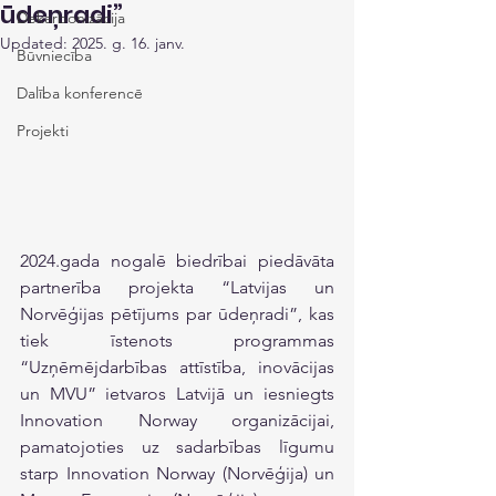
ūdeņradi”
Dekarbonizācija
Updated:
2025. g. 16. janv.
Būvniecība
Dalība konferencē
Projekti
2024.gada nogalē biedrībai piedāvāta 
partnerība projekta “Latvijas un 
Norvēģijas pētījums par ūdeņradi”, kas 
tiek īstenots programmas 
“Uzņēmējdarbības attīstība, inovācijas 
un MVU” ietvaros Latvijā un iesniegts 
Innovation Norway organizācijai, 
pamatojoties uz sadarbības līgumu 
starp Innovation Norway (Norvēģija) un 