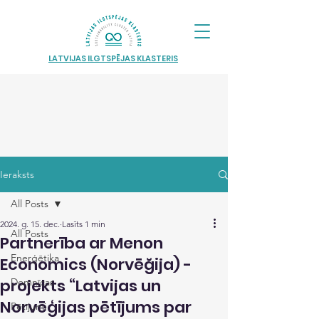
LATVIJAS ILGTSPĒJAS KLASTERIS
Ieraksts
All Posts
2024. g. 15. dec.
Lasīts 1 min
All Posts
Partnerība ar Menon
Enerģētika
Economics (Norvēğija) -
projekts “Latvijas un
Domnīcas
Norvēģijas pētījums par
Pētījumi