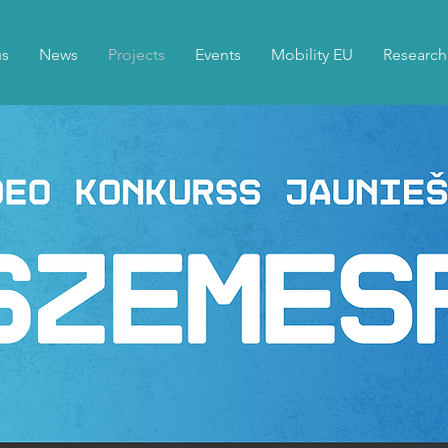
us
News
Projects
Events
Mobility EU
Research