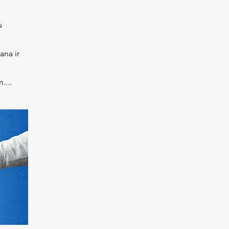
u
ana ir
....