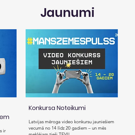
Jaunumi
Konkursa Noteikumi
iem
Latvijas mēroga video konkursu jauniešiem
vecumā no 14 līdz 20 gadiem – un mēs
s ir
meklējam tieši TEVI!