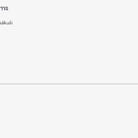
sms
sākuši