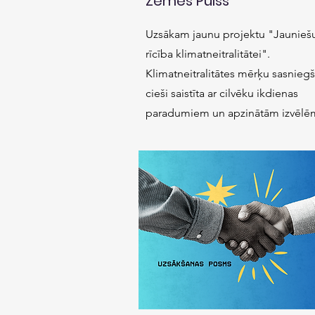
Zemes Pulss"
Uzsākam jaunu projektu "Jaunieš
rīcība klimatneitralitātei".
Klimatneitralitātes mērķu sasniegš
cieši saistīta ar cilvēku ikdienas
paradumiem un apzinātām izvēlēm