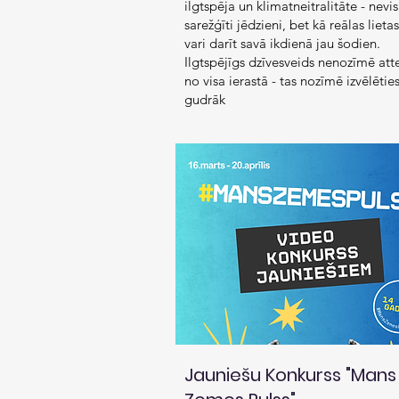
ilgtspēja un klimatneitralitāte - nevis
sarežģīti jēdzieni, bet kā reālas lietas
vari darīt savā ikdienā jau šodien.
Ilgtspējīgs dzīvesveids nenozīmē atte
no visa ierastā - tas nozīmē izvēlētie
gudrāk
Jauniešu Konkurss "Mans