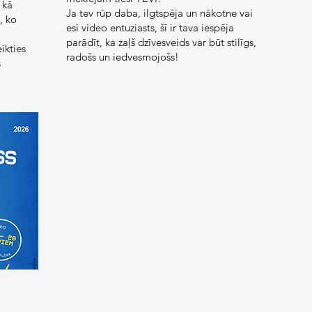
 kā
Ja tev rūp daba, ilgtspēja un nākotne vai
, ko
esi video entuziasts, šī ir tava iespēja
parādīt, ka zaļš dzīvesveids var būt stilīgs,
ikties
radošs un iedvesmojošs!
s