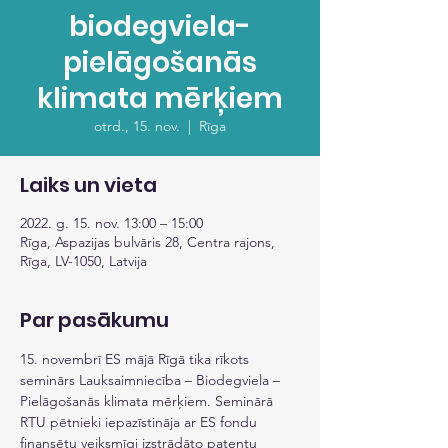
biodegviela-
pielāgošanās
klimata mērķiem
otrd., 15. nov.
  |  
Rīga
Laiks un vieta
2022. g. 15. nov. 13:00 – 15:00
Rīga, Aspazijas bulvāris 28, Centra rajons,
Rīga, LV-1050, Latvija
Par pasākumu
15. novembrī ES mājā Rīgā tika rīkots 
seminārs Lauksaimniecība – Biodegviela – 
Pielāgošanās klimata mērķiem. Seminārā 
RTU pētnieki iepazīstināja ar ES fondu 
finansētu veiksmīgi izstrādāto patentu 