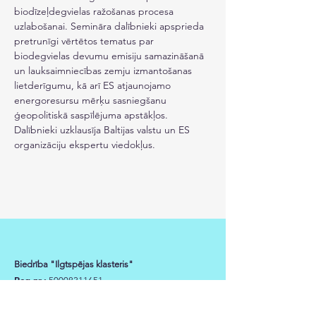
biodīzeļdegvielas ražošanas procesa 
uzlabošanai. Semināra dalībnieki apsprieda 
pretrunīgi vērtētos tematus par 
biodegvielas devumu emisiju samazināšanā 
un lauksaimniecības zemju izmantošanas 
lietderīgumu, kā arī ES atjaunojamo 
energoresursu mērķu sasniegšanu 
ģeopolitiskā saspīlējuma apstākļos. 
Dalībnieki uzklausīja Baltijas valstu un ES 
organizāciju ekspertu viedokļus.
Biedrība "Ilgtspējas klasteris"
Reg.nr.:
50008311651
Adrese:
Kr. Valdemāra iela 4, Rīga (ieeja no Raiņa
bulvāra), Latvija, LV-1010