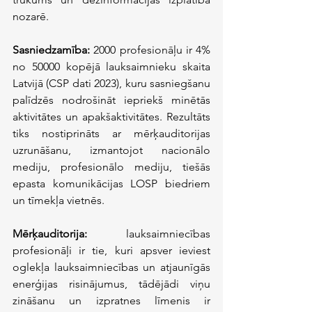
nozarē.
Sasniedzamība:
 2000 profesionāļu ir 4% 
no 50000 kopējā lauksaimnieku skaita 
Latvijā (CSP dati 2023), kuru sasniegšanu 
palīdzēs nodrošināt iepriekš minētās 
aktivitātes un apakšaktivitātes. Rezultāts 
tiks nostiprināts ar mērķauditorijas 
uzrunāšanu, izmantojot nacionālo 
mediju, profesionālo mediju, tiešās 
epasta komunikācijas LOSP biedriem 
un tīmekļa vietnēs.
Mērķauditorija:
 lauksaimniecības 
profesionāļi ir tie, kuri apsver ieviest 
oglekļa lauksaimniecības un atjaunīgās 
enerģijas risinājumus, tādējādi viņu 
zināšanu un izpratnes līmenis ir 