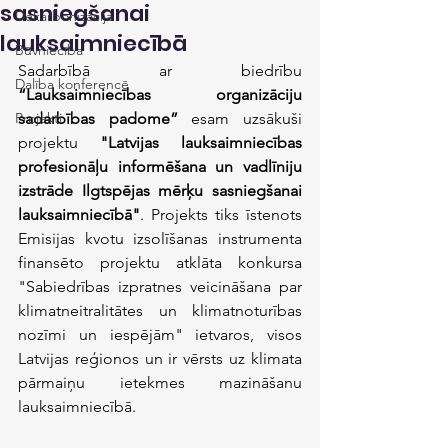
sasniegšanai
Dekarbonizācija
lauksaimniecībā
Būvniecība
Sadarbībā ar biedrību 
Dalība konferencē
“Lauksaimniecības organizāciju 
Projekti
sadarbības padome”
 esam uzsākuši 
projektu 
"Latvijas lauksaimniecības 
profesionāļu informēšana un vadlīniju 
izstrāde Ilgtspējas mērķu sasniegšanai 
lauksaimniecībā"
. Projekts tiks īstenots 
Emisijas kvotu izsolīšanas instrumenta 
finansēto projektu atklāta konkursa 
"Sabiedrības izpratnes veicināšana par 
klimatneitralitātes un klimatnoturības 
nozīmi un iespējām" ietvaros, visos 
Latvijas reģionos un ir vērsts uz klimata 
pārmaiņu ietekmes mazināšanu 
lauksaimniecībā. 