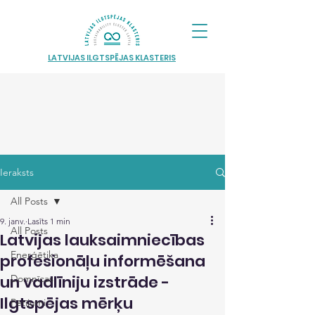
LATVIJAS ILGTSPĒJAS KLASTERIS
Ieraksts
All Posts
9. janv.
Lasīts 1 min
All Posts
Latvijas lauksaimniecības
Enerģētika
profesionāļu informēšana
un vadlīniju izstrāde -
Domnīcas
Ilgtspējas mērķu
Pētījumi