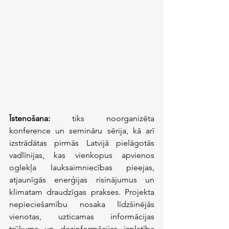
Īstenošana:
 tiks noorganizēta 
konference un semināru sērija, kā arī 
izstrādātas pirmās Latvijā pielāgotās 
vadlīnijas, kas vienkopus apvienos 
oglekļa lauksaimniecības pieejas, 
atjaunīgās enerģijas risinājumus un 
klimatam draudzīgas prakses. Projekta 
nepieciešamību nosaka līdzšinējās 
vienotas, uzticamas informācijas 
trūkums un dezinformācijas izplatība 