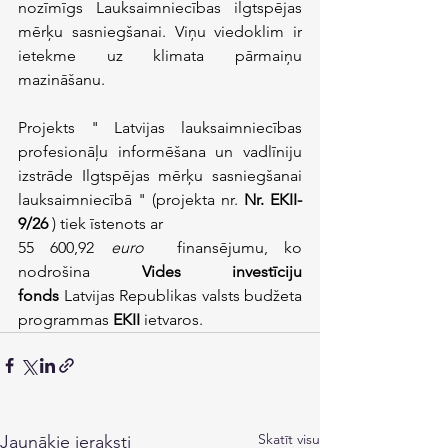
nozīmīgs Lauksaimniecības ilgtspējas 
mērķu sasniegšanai. Viņu viedoklim ir 
ietekme uz klimata pārmaiņu 
mazināšanu.
Projekts " Latvijas lauksaimniecības 
profesionāļu informēšana un vadlīniju 
izstrāde Ilgtspējas mērķu sasniegšanai 
lauksaimniecībā " (projekta nr. 
Nr. EKII-
9/26
 ) tiek īstenots ar 
55 600,92
euro 
 finansējumu, ko 
nodrošina 
Vides investīciju 
fonds
 Latvijas Republikas valsts budžeta 
programmas 
EKII
 ietvaros.
Skatīt visu
Jaunākie ieraksti